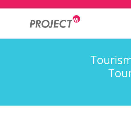
Mai
nav
Tourismu
Tour