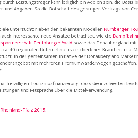
g durch Leistungsträger kann lediglich ein Add on sein, die Basis 
n und Abgaben. So die Botschaft des gestrigen Vortrags von Co
spiele untersucht: Neben den bekannten Modellen
Nürnberger Tou
auch interessante neue Ansätze betrachtet, wie die
Dampfbahnr
spartnerschaft Teutoburger Wald
sowie das Donaubergland mi
 ca. 40 regionalen Unternehmen verschiedener Branchen, u. a. Me
stützt. In der gemeinsamen Initiative der Donaubergland Marke
Wanderangebot mit mehreren Premiumwanderwegen geschaffen, s
e.
r freiwilligen Tourismusfinanzierung, dass die involvierten Leist
istungen und Mitsprache über die Mittelverwendung.
heinland-Pfalz 2015.