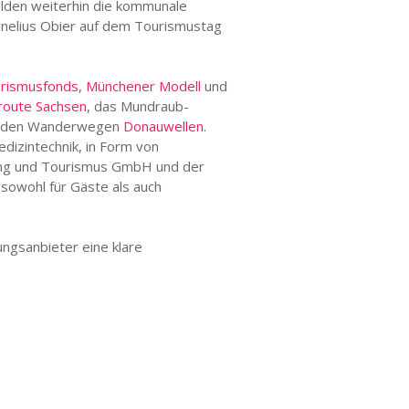
bilden weiterhin die kommunale
rnelius Obier auf dem Tourismustag
rismusfonds
,
Münchener Modell
und
oute Sachsen
, das Mundraub-
t den Wanderwegen
Donauwellen
.
dizintechnik, in Form von
ting und Tourismus GmbH und der
owohl für Gäste als auch
ungsanbieter eine klare