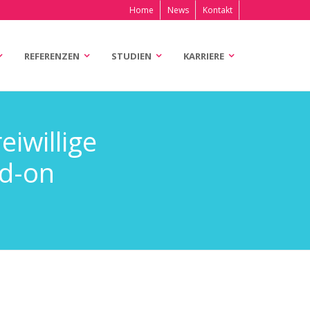
Home
News
Kontakt
REFERENZEN
STUDIEN
KARRIERE
eiwillige
dd-on