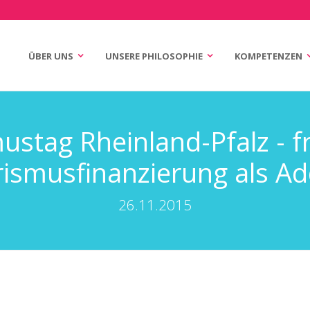
ÜBER UNS
UNSERE PHILOSOPHIE
KOMPETENZEN
n
igation
stag Rheinland-Pfalz - fr
ismusfinanzierung als A
26.11.2015