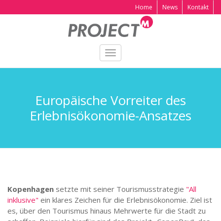
Home
News
Kontakt
Toggle
navigation
Europäische Vorreiter des
Erlebnisökonomie-Ansatzes
Kopenhagen
setzte mit seiner Tourismusstrategie
"All
inklusive"
ein klares Zeichen für die Erlebnisökonomie. Ziel ist
es, über den Tourismus hinaus Mehrwerte für die Stadt zu