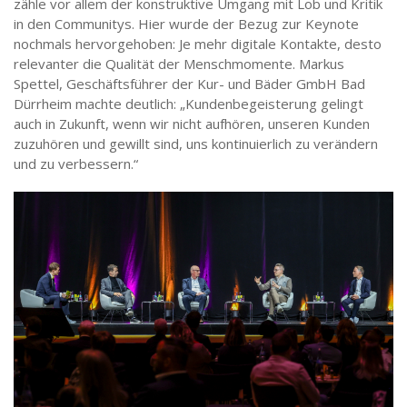
zähle vor allem der konstruktive Umgang mit Lob und Kritik
in den Communitys. Hier wurde der Bezug zur Keynote
nochmals hervorgehoben: Je mehr digitale Kontakte, desto
relevanter die Qualität der Menschmomente. Markus
Spettel, Geschäftsführer der Kur- und Bäder GmbH Bad
Dürrheim machte deutlich: „Kundenbegeisterung gelingt
auch in Zukunft, wenn wir nicht aufhören, unseren Kunden
zuzuhören und gewillt sind, uns kontinuierlich zu verändern
und zu verbessern.“